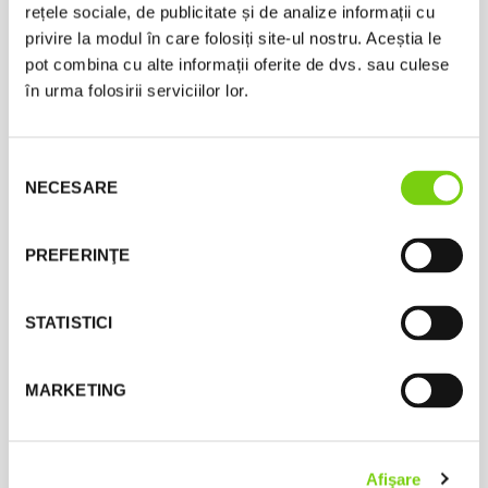
rețele sociale, de publicitate și de analize informații cu
privire la modul în care folosiți site-ul nostru. Aceștia le
pot combina cu alte informații oferite de dvs. sau culese
în urma folosirii serviciilor lor.
Selecția
NECESARE
consimțământului
Finn Juhl Clock
1.000,00
lei
PREFERINŢE
Add to cart
STATISTICI
MARKETING
Afişare