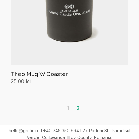
Theo Mug W Coaster
25,00
lei
Add to cart
1
2
hello@griffin.ro I +40 745 350 994 I 27 Pădurii St., Paradisul
Verde, Corbeanca, Ilfov County, Romania.