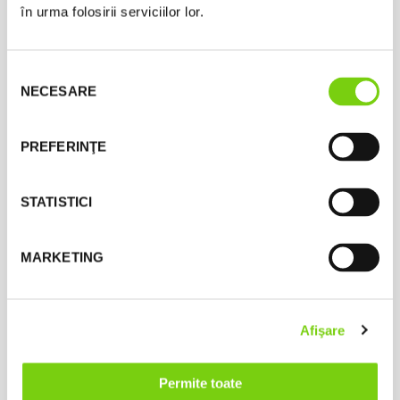
în urma folosirii serviciilor lor.
Selecția
NECESARE
consimțământului
Speaker In White
PREFERINŢE
2.690,00
lei
Add to cart
STATISTICI
MARKETING
Afişare
Permite toate